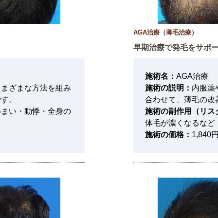
AGA治療（薄毛治療）
早期治療で発毛をサポ
施術名：
AGA治療
さまざまな方法を組み
施術の説明：
内服薬
です。
合わせて、薄毛の改
めまい・動悸・全身の
施術の副作用（リス
体毛が濃くなるなど
）
施術の価格：
1,84