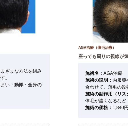
AGA治療（薄毛治療）
座っても周りの視線が
さまざまな方法を組み
施術名：
AGA治療
です。
施術の説明：
内服薬
めまい・動悸・全身の
合わせて、薄毛の改
施術の副作用（リス
）
体毛が濃くなるなど
施術の価格：
1,84