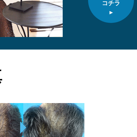
コチラ
▸
真