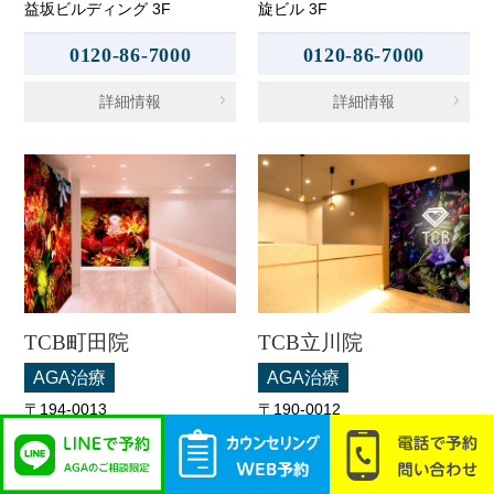
益坂ビルディング 3F
旋ビル 3F
0120-86-7000
0120-86-7000
詳細情報
詳細情報
TCB町田院
TCB立川院
AGA治療
AGA治療
〒194-0013
〒190-0012
東京都町田市原町田6-3-3 町
東京都立川市曙町2-11-2 フロ
映ビル 5F
ム中武 6F