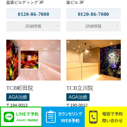
益坂ビルディング 3F
旋ビル 3F
0120-86-7000
0120-86-7000
詳細情報
詳細情報
TCB町田院
TCB立川院
AGA治療
AGA治療
〒194-0013
〒190-0012
東京都町田市原町田6-3-3 町
東京都立川市曙町2-11-2 フロ
映ビル 5F
ム中武 6F