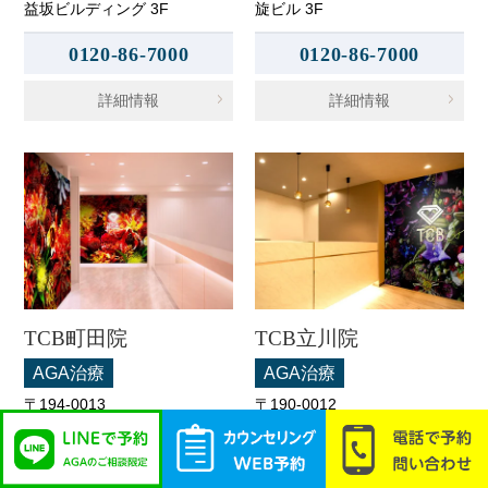
益坂ビルディング 3F
旋ビル 3F
0120-86-7000
0120-86-7000
詳細情報
詳細情報
TCB町田院
TCB立川院
AGA治療
AGA治療
〒194-0013
〒190-0012
東京都町田市原町田6-3-3 町
東京都立川市曙町2-11-2 フロ
映ビル 5F
ム中武 6F