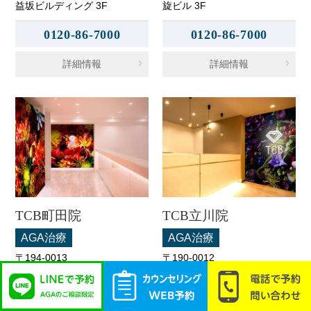
益坂ビルディング 3F
旋ビル 3F
0120-86-7000
0120-86-7000
詳細情報
詳細情報
TCB町田院
TCB立川院
AGA治療
AGA治療
〒194-0013
〒190-0012
東京都町田市原町田6-3-3 町
東京都立川市曙町2-11-2 フロ
映ビル 5F
ム中武 6F