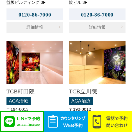
益坂ビルディング 3F
旋ビル 3F
0120-86-7000
0120-86-7000
詳細情報
詳細情報
TCB町田院
TCB立川院
AGA治療
AGA治療
〒194-0013
〒190-0012
東京都町田市原町田6-3-3 町
東京都立川市曙町2-11-2 フロ
映ビル 5F
ム中武 6F