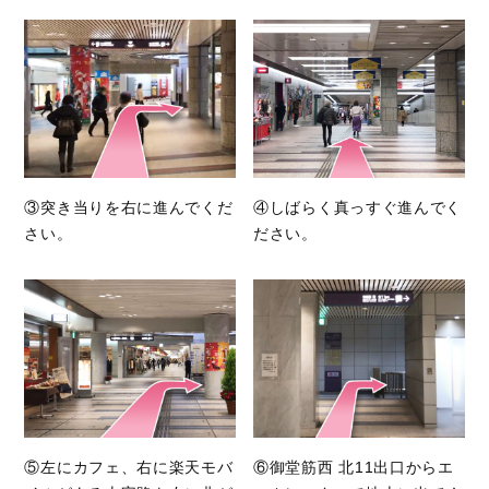
③突き当りを右に進んでくだ
④しばらく真っすぐ進んでく
さい。
ださい。
⑤左にカフェ、右に楽天モバ
⑥御堂筋西 北11出口からエ