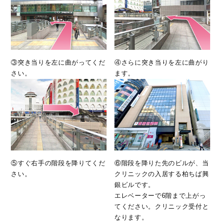
③突き当りを左に曲がってくだ
④さらに突き当りを左に曲がり
さい。
ます。
⑤すぐ右手の階段を降りてくだ
⑥階段を降りた先のビルが、当
さい。
クリニックの入居する柏ちば興
銀ビルです。
エレベーターで6階まで上がっ
てください。クリニック受付と
なります。