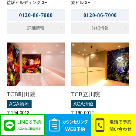
益坂ビルディング 3F
旋ビル 3F
0120-86-7000
0120-86-7000
詳細情報
詳細情報
TCB町田院
TCB立川院
AGA治療
AGA治療
〒194-0013
〒190-0012
東京都町田市原町田6-3-3 町
東京都立川市曙町2-11-2 フロ
映ビル 5F
ム中武 6F